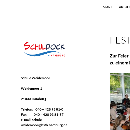
Suchen
Schule Weidemoor
START
AKTUE
Zum
Förderschwerpunkt Geistige
Entwicklung
Inhalt
springen
FES
Zur Feier
zu einem 
Schule Weidemoor
Weidemoor 1
21033 Hamburg
Telefon: 040 – 428 93 81-0
Fax: 040 – 428 93 81-37
E-mail:
schule-
weidemoor@bsfb.hamburg.de