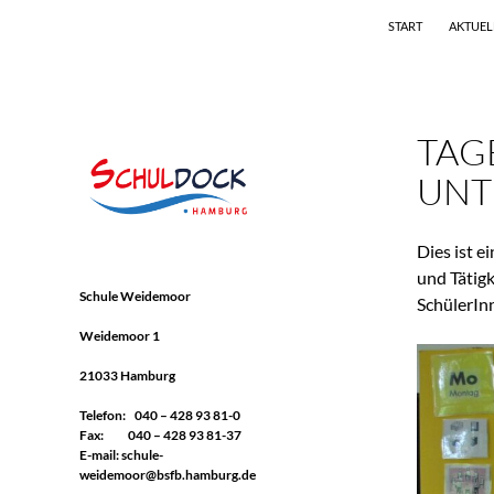
Suchen
Schule Weidemoor
START
AKTUEL
Zum
Förderschwerpunkt Geistige
Entwicklung
Inhalt
springen
TAG
UNT
Dies ist e
und Tätig
Schule Weidemoor
SchülerInn
Weidemoor 1
21033 Hamburg
Telefon: 040 – 428 93 81-0
Fax: 040 – 428 93 81-37
E-mail:
schule-
weidemoor@bsfb.hamburg.de