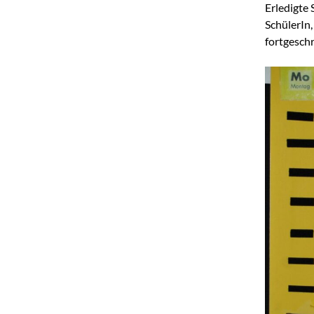
Erledigte 
SchülerIn
fortgeschri