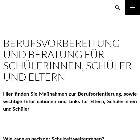
Zum
Suchen
Schule Weidemoor
Inhalt
PRIMÄR
springen
MENÜ
BERUFSVORBEREITUNG
UND BERATUNG FÜR
SCHÜLERINNEN, SCHÜLER
UND ELTERN
Hier finden Sie Maßnahmen zur Berufsorientierung, sowie
wichtige Informationen und Links für Eltern, Schülerinnen
und Schüler
Wie kann es nach der Schulzeit weitergehen?