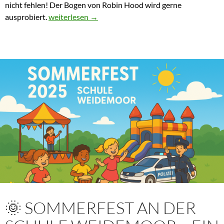
nicht fehlen! Der Bogen von Robin Hood wird gerne
Robin Hood, Hafenausflug und Kleistern- die O2 im
ausprobiert.
weiterlesen
→
🌞 SOMMERFEST AN DER