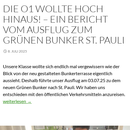
DIE O1 WOLLTE HOCH
HINAUS! – EIN BERICHT
VOM AUSFLUG ZUM
GRÜNEN BUNKER ST. PAULI
8. JULI 2025
Unsere Klasse wollte sich endlich mal vergewissern wie der
Blick von der neu gestalteten Bunkerterrasse eigentlich
aussieht. Deshalb führte unser Ausflug am 03.07.25 zu dem
neuen Grünen Bunker nach St. Pauli. Wir haben uns
entschieden mit den öffentlichen Verkehrsmitteln anzureisen.
Die O1 wollte hoch hinaus! – Ein Bericht vom Ausflug zum Grüne
weiterlesen
→