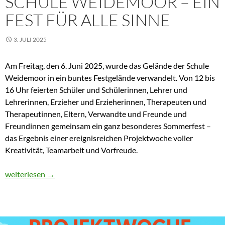
SCHULE WEIDEMOOR – EIN
FEST FÜR ALLE SINNE
3. JULI 2025
Am Freitag, den 6. Juni 2025, wurde das Gelände der Schule
Weidemoor in ein buntes Festgelände verwandelt. Von 12 bis
16 Uhr feierten Schüler und Schülerinnen, Lehrer und
Lehrerinnen, Erzieher und Erzieherinnen, Therapeuten und
Therapeutinnen, Eltern, Verwandte und Freunde und
Freundinnen gemeinsam ein ganz besonderes Sommerfest –
das Ergebnis einer ereignisreichen Projektwoche voller
Kreativität, Teamarbeit und Vorfreude.
🌞 Sommerfest an der Schule Weidemoor – Ein Fest für alle Sinn
weiterlesen
→