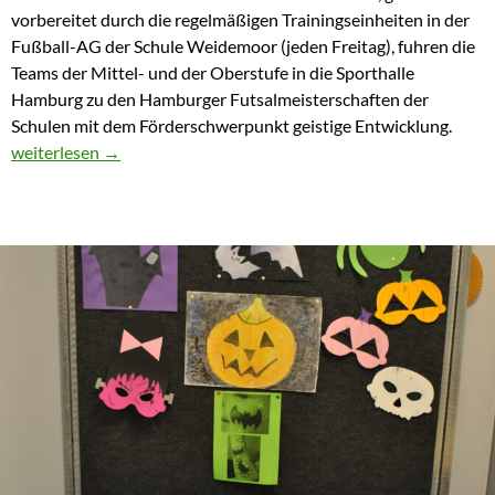
vorbereitet durch die regelmäßigen Trainingseinheiten in der
Fußball-AG der Schule Weidemoor (jeden Freitag), fuhren die
Teams der Mittel- und der Oberstufe in die Sporthalle
Hamburg zu den Hamburger Futsalmeisterschaften der
Schulen mit dem Förderschwerpunkt geistige Entwicklung.
Die Futsal-Teams der Schule Weidemoor schreiben Geschichte!
weiterlesen
→