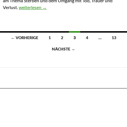
am Thema Sterben und dem Umgang mit Tod, Trauer und
Krabat
Verlust.
weiterlesen
→
Beitragsnavigation
← VORHERIGE
1
2
3
4
…
13
NÄCHSTE →