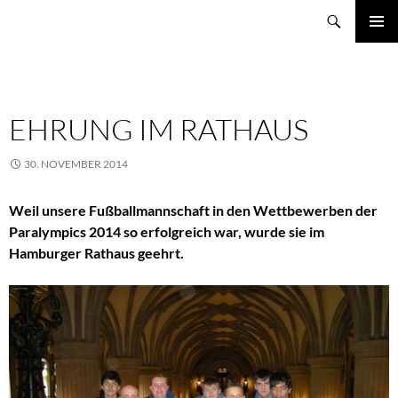
Zum
Suchen
Schule Weidemoor
Inhalt
PRIMÄR
springen
MENÜ
EHRUNG IM RATHAUS
30. NOVEMBER 2014
Weil unsere Fußballmannschaft in den Wettbewerben der
Paralympics 2014 so erfolgreich war, wurde sie im
Hamburger Rathaus geehrt.